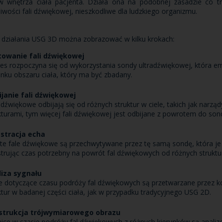
 wnętrza ciała pacjenta. Działa ona na podobnej zasadzie co tra
liwości fali dźwiękowej, nieszkodliwe dla ludzkiego organizmu.
działania USG 3D można zobrazować w kilku krokach:
towanie fali dźwiękowej
es rozpoczyna się od wykorzystania sondy ultradźwiękowej, która em
unku obszaru ciała, który ma być zbadany.
janie fali dźwiękowej
 dźwiękowe odbijają się od różnych struktur w ciele, takich jak narząd
kturami, tym więcej fali dźwiękowej jest odbijane z powrotem do son
estracja echa
te fale dźwiękowe są przechwytywane przez tę samą sondę, która je w
strując czas potrzebny na powrót fal dźwiękowych od różnych struktu
liza sygnału
 dotyczące czasu podróży fal dźwiękowych są przetwarzane przez k
ktur w badanej części ciała, jak w przypadku tradycyjnego USG 2D.
strukcja trójwymiarowego obrazu
ice w czasie podróży fal dźwiękowych z różnych kierunków są anal