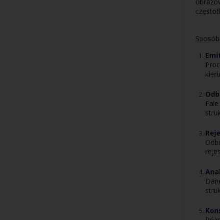
obrazów
częstot
Sposób 
Emi
Proc
kier
Odbi
Fale
stru
Rej
Odbi
reje
Ana
Dane
stru
Kon
Różn