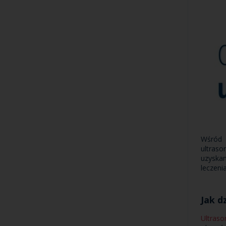
Wśród 
ultras
uzyskan
leczeni
Jak d
Ultras