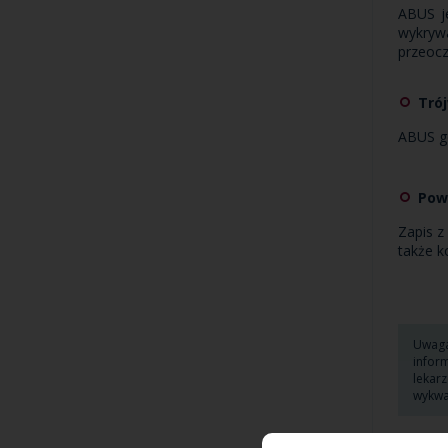
ABUS j
wykryw
przeoc
Tró
ABUS ge
Pow
Zapis z
także k
Uwaga
infor
lekar
wykwa