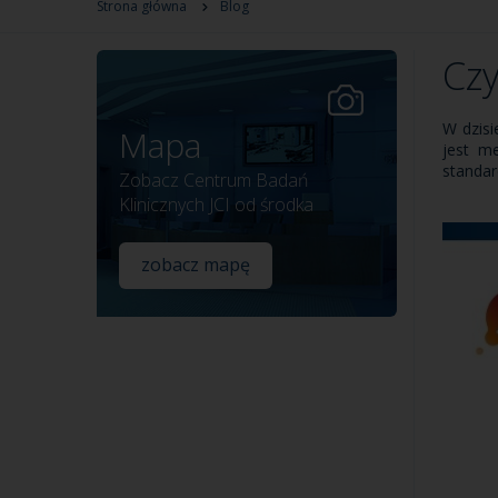
Strona główna
Blog
Czy
W dzisi
Mapa
jest m
standar
Zobacz Centrum Badań
Klinicznych JCI od środka
zobacz mapę