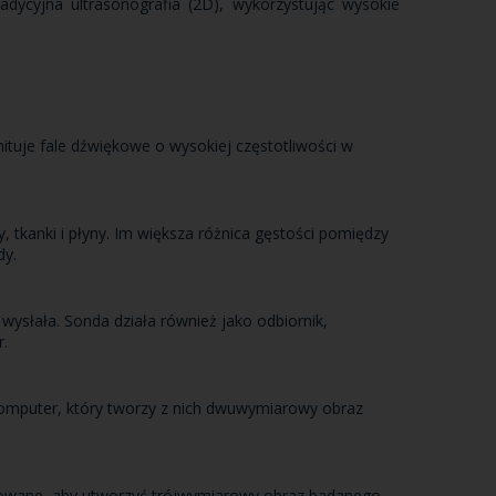
dycyjna ultrasonografia (2D), wykorzystując wysokie
ituje fale dźwiękowe o wysokiej częstotliwości w
y, tkanki i płyny. Im większa różnica gęstości pomiędzy
dy.
ysłała. Sonda działa również jako odbiornik,
r.
omputer, który tworzy z nich dwuwymiarowy obraz
izowane, aby utworzyć trójwymiarowy obraz badanego