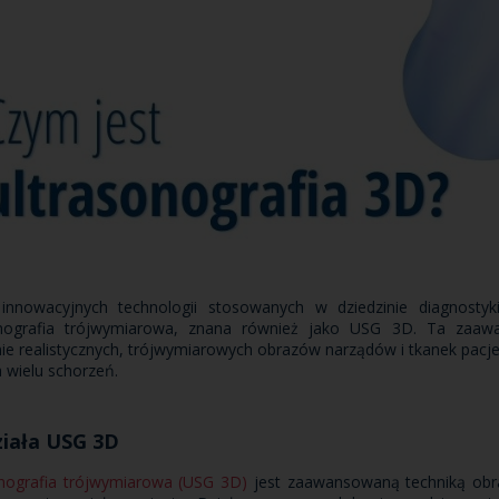
innowacyjnych technologii stosowanych w dziedzinie diagnostyk
onografia trójwymiarowa, znana również jako USG 3D. Ta zaaw
ie realistycznych, trójwymiarowych obrazów narządów i tkanek pacjent
a wielu schorzeń.
ziała USG 3D
onografia trójwymiarowa (USG 3D)
jest zaawansowaną techniką obra