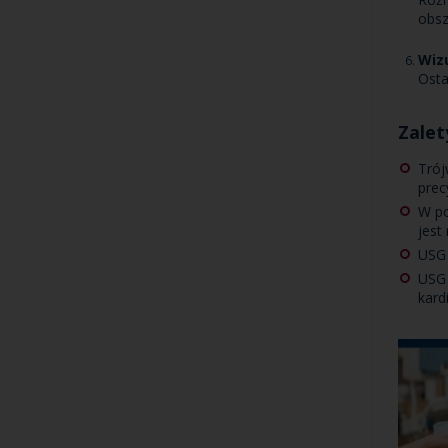
obsz
Wizu
Osta
Zalet
Trój
prec
W po
jest
USG 
USG 
kard