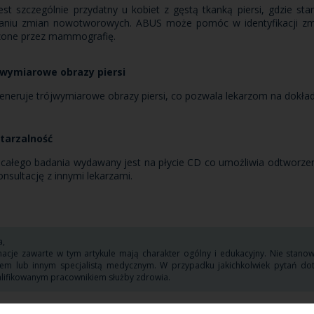
est szczególnie przydatny u kobiet z gęstą tkanką piersi, gdzie
aniu zmian nowotworowych. ABUS może pomóc w identyfikacji zmi
zone przez mammografię.
jwymiarowe obrazy piersi
neruje trójwymiarowe obrazy piersi, co pozwala lekarzom na dokładni
tarzalność
 całego badania wydawany jest na płycie CD co umożliwia odtworzeni
onsultację z innymi lekarzami.
,
macje zawarte w tym artykule mają charakter ogólny i edukacyjny. Nie stano
zem lub innym specjalistą medycznym. W przypadku jakichkolwiek pytań dot
lifikowanym pracownikiem służby zdrowia.