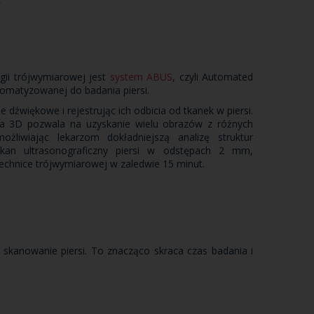
gii trójwymiarowej jest
system ABUS
, czyli Automated
tomatyzowanej do badania piersi.
 dźwiękowe i rejestrując ich odbicia od tkanek w piersi.
a 3D pozwala na uzyskanie wielu obrazów z różnych
żliwiając lekarzom dokładniejszą analizę struktur
skan ultrasonograficzny piersi w odstępach 2 mm,
technice trójwymiarowej w zaledwie 15 minut.
anowanie piersi. To znacząco skraca czas badania i