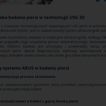
ika badania piersi w technologii USG 3D
z rozwiązań technologicznych wspierających USG piersi w technolo
Ultrasound System. Jest to zaawansowany system ultrasonografii au
iała na podobnej zasadzie co tradycyjne ultrasonografy, emitując fale
 w przypadku tego urządzenia proces wolumetrycznego skanowani
ków. Efektem badania jest precyzyjny i powtarzalny obraz, umo
rznych piersi. Aparat diagnostyczny, wykonuje automatyczny 
iając dokładne uwidocznienie całej tkanki gruczołów piersiowych w 
y systemu ABUS w badaniu piersi
omatyzacja procesu skanowania
est zaawansowanym systemem, który umożliwia zautomatyzowane sk
je potencjalne błędy ludzkie.
eczność nawet u kobiet z gęstą tkanką piersi