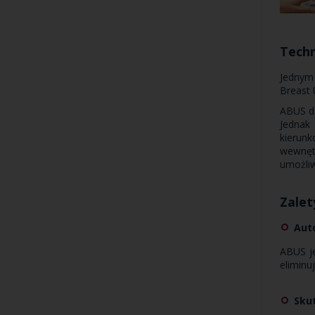
Techn
Jednym 
Breast 
ABUS dz
Jednak
kierun
wewnęt
umożliw
Zalet
Aut
ABUS j
eliminu
Skut