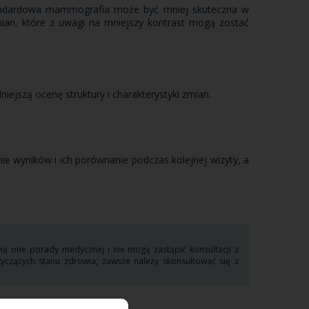
 standardowa mammografia może być mniej skuteczna w
an, które z uwagi na mniejszy kontrast mogą zostać
ejszą ocenę struktury i charakterystyki zmian.
e wyników i ich porównanie podczas kolejnej wizyty, a
wią one porady medycznej i nie mogą zastąpić konsultacji z
yczących stanu zdrowia, zawsze należy skonsultować się z