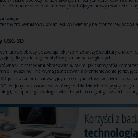
aru. Komputer składa te informacje w trójwymiarowy model struktur
alizacja
teczny trójwymiarowy obraz jest wyświetlany na monitorze, pozwal
y USG 3D
wymiarowe obrazy pozwalają lekarzom zobaczyć struktury anatomicz
yzyjnej diagnozie, czy identyfikacji zmian patologicznych.
równaniu z metodami obrazowania, takimi jak tomografia kompute
 mniej inwazyjne i nie wymaga stosowania promieniowania jonizujące
3D jest badaniem nieinwazyjnym, co czyni je bezpiecznym dla pacjentó
3D znajduje zastosowanie w różnych dziedzinach medycyny, w tym w 
iologii, ortopedii, ginekologii i wielu innych, co czyni go wszechstr