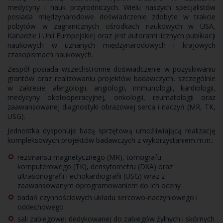
medycyny i nauk przyrodniczych. Wielu naszych specjalistów
posiada międzynarodowe doświadczenie zdobyte w trakcie
pobytów w zagranicznych ośrodkach naukowych w USA,
Kanadzie i Unii Europejskiej oraz jest autorami licznych publikacji
naukowych w uznanych międzynarodowych i krajowych
czasopismach naukowych.
Zespół posiada wszechstronne doświadczenie w pozyskiwaniu
grantów oraz realizowaniu projektów badawczych, szczególnie
w zakresie: alergologii, angiologii, immunologii, kardiologii,
medycyny okołooperacyjnej, onkologii, reumatologii oraz
zaawansowanej diagnostyki obrazowej serca i naczyń (MR, TK,
USG).
Jednostka dysponuje bazą sprzętową umożliwiającą realizację
kompleksowych projektów badawczych z wykorzystaniem m.in.:
rezonansu magnetycznego (MR), tomografu
komputerowego (TK), densytometru (DXA) oraz
ultrasonografii i echokardiografii (USG) wraz z
zaawansowanym oprogramowaniem do ich oceny
badań czynnościowych układu sercowo-naczyniowego i
oddechowego
sali zabiegowej dedykowanej do zabiegów żylnych i skórnych