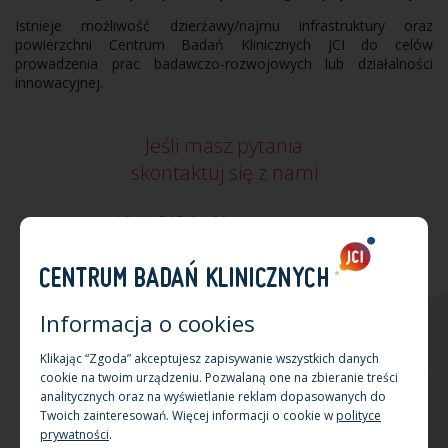
Istnieje możliwość dzierżawy/najmu infrastruktury oraz
powierzchni Centrum Badań Klinicznych JCI do celów
prowadzenia prac badawczo-rozwojowych lub działalności
innowacyjnej.
Jeśli masz pytania
skontaktuj się z nami
+48 12 340 24 02
cbk@jci.pl
+48 512 047 678
wskazówki dojazdu
Informacja o cookies
Klikając “Zgoda” akceptujesz zapisywanie wszystkich danych
cookie na twoim urządzeniu. Pozwalaną one na zbieranie treści
analitycznych oraz na wyświetlanie reklam dopasowanych do
Copyright by Centrum Badań Klinicznych JCI 2026 Kraków
Twoich zainteresowań. Więcej informacji o cookie w
polityce
Projektowanie stron www:
Triso.pl
prywatności
.