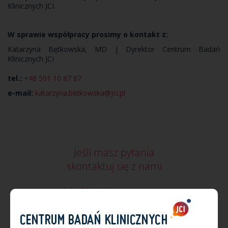
Klinicznych JCI.
W sprawie współpracy prosimy o kontakt z:
Katarzyna Bętkowska, MD | Dyrektor Centrum Badań
Klinicznych JCI
tel.:
+48 501 10 87 87
e-mail:
katarzyna.betkowska@jci.pl
Jeśli masz pytania
skontaktuj się z nami
+48 12 340 24 02
cbk@jci.pl
+48 512 047 678