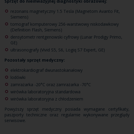
Sprzęt do nieinwazyjnej diagnostyki obrazowej:
rezonans magnetyczny 1.5 Tesla (Magnetom Avanto Fit,
Siemens)
tomograf komputerowy 256-warstwowy niskodawkowy
(Definition Flash, Siemens)
densytometr rentgenowski cyfrowy (Lunar Prodigy Primo,
GE)
ultrasonografy (Vivid S5, S6, Logiq S7 Expert, GE)
Pozostały sprzęt medyczny:
elektrokardiograf dwunastokanałowy
lodówki
zamrażarka -20°C oraz zamrażarka -70°C
wirówka laboratoryjna standardowa
wirówka laboratoryjna z chłodzeniem
Powyższy sprzęt medyczny posiada wymagane certyfikaty,
paszporty techniczne oraz regularnie wykonywane przeglądy
serwisowe.