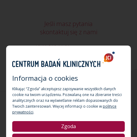
Jeśli masz pytania
skontaktuj się z nami
+48 12 340 24 02
cbk@jci.pl
+48 512 047 678
wskazówki dojazdu
Informacja o cookies
Klikając “Zgoda” akceptujesz zapisywanie wszystkich danych
cookie na twoim urządzeniu. Pozwalaną one na zbieranie treści
analitycznych oraz na wyświetlanie reklam dopasowanych do
Copyright by Centrum Badań Klinicznych JCI 2026 Kraków
Twoich zainteresowań. Więcej informacji o cookie w
polityce
Projektowanie stron www:
Triso.pl
prywatności
.
Zgoda