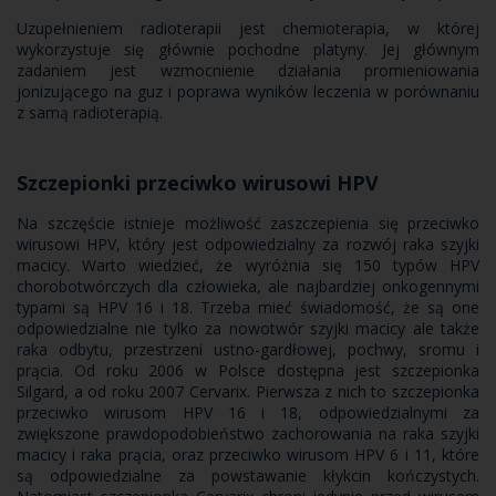
Uzupełnieniem radioterapii jest chemioterapia, w której
wykorzystuje się głównie pochodne platyny. Jej głównym
zadaniem jest wzmocnienie działania promieniowania
jonizującego na guz i poprawa wyników leczenia w porównaniu
z samą radioterapią.
Szczepionki przeciwko wirusowi HPV
Na szczęście istnieje możliwość zaszczepienia się przeciwko
wirusowi HPV, który jest odpowiedzialny za rozwój raka szyjki
macicy. Warto wiedzieć, że wyróżnia się 150 typów HPV
chorobotwórczych dla człowieka, ale najbardziej onkogennymi
typami są HPV 16 i 18. Trzeba mieć świadomość, że są one
odpowiedzialne nie tylko za nowotwór szyjki macicy ale także
raka odbytu, przestrzeni ustno-gardłowej, pochwy, sromu i
prącia. Od roku 2006 w Polsce dostępna jest szczepionka
Silgard, a od roku 2007 Cervarix. Pierwsza z nich to szczepionka
przeciwko wirusom HPV 16 i 18, odpowiedzialnymi za
zwiększone prawdopodobieństwo zachorowania na raka szyjki
macicy i raka prącia, oraz przeciwko wirusom HPV 6 i 11, które
są odpowiedzialne za powstawanie kłykcin kończystych.