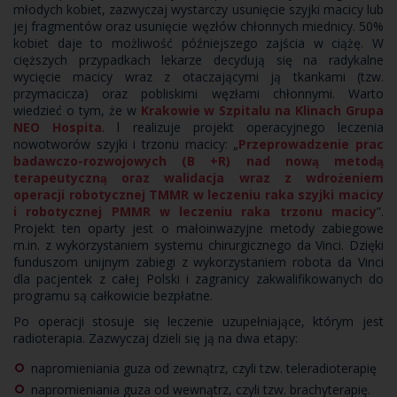
młodych kobiet, zazwyczaj wystarczy usunięcie szyjki macicy lub
jej fragmentów oraz usunięcie węzłów chłonnych miednicy. 50%
kobiet daje to możliwość późniejszego zajścia w ciążę. W
cięższych przypadkach lekarze decydują się na radykalne
wycięcie macicy wraz z otaczającymi ją tkankami (tzw.
przymacicza) oraz pobliskimi węzłami chłonnymi. Warto
wiedzieć o tym, że w
Krakowie w Szpitalu na Klinach Grupa
NEO Hospita
. l realizuje projekt operacyjnego leczenia
nowotworów szyjki i trzonu macicy: „
Przeprowadzenie prac
badawczo-rozwojowych (B +R) nad nową metodą
terapeutyczną oraz walidacja wraz z wdrożeniem
operacji robotycznej TMMR w leczeniu raka szyjki macicy
i robotycznej PMMR w leczeniu raka trzonu macicy
”.
Projekt ten oparty jest o małoinwazyjne metody zabiegowe
m.in. z wykorzystaniem systemu chirurgicznego da Vinci. Dzięki
funduszom unijnym zabiegi z wykorzystaniem robota da Vinci
dla pacjentek z całej Polski i zagranicy zakwalifikowanych do
programu są całkowicie bezpłatne.
Po operacji stosuje się leczenie uzupełniające, którym jest
radioterapia. Zazwyczaj dzieli się ją na dwa etapy:
napromieniania guza od zewnątrz, czyli tzw. teleradioterapię
napromieniania guza od wewnątrz, czyli tzw. brachyterapię.