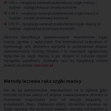
CIN I – neoplazja wewnątrznabłonkowa szyjki macicy I
stopnia - najłagodniejsze zmiany komórek
CIN II – neoplazja wewnątrznabłonkowa szyjki macicy II
stopnia - średnie przemiany komórek
CIN III – neoplazja wewnątrznabłonkowa szyjki macicy III
stopnia - największe przemiany komórek.
Kliniczna klasyfikacja zaawansowania nowotworów szyjki
macicy zgodnie z wytycznymi The International Federation of
Gynecology and Obstetrics wyróżnia IV podstawowe stopnie
zaawansowania choroby (stopień I to nowotwór ograniczony
wyłącznie do szyjki macicy, a już stopień IV oznacza zajęcie
narządów sąsiednich). Dokładny opis tej klasyfikacji można
znaleźć na stronie
onkonet.pl
.
Metody leczenia raka szyjki macicy
Nie da się jednoznacznie odpowiedzieć na to pytanie gdyż
metoda leczenia zależy od stopnia zaawansowania choroby w
momencie rozpoznania oraz od decyzji związanej z
posiadaniem dzieci. Najlepsze efekty zdrowotne uzyskuje się
dzięki operacji. Na wczesnych etapach choroby, szczególnie u