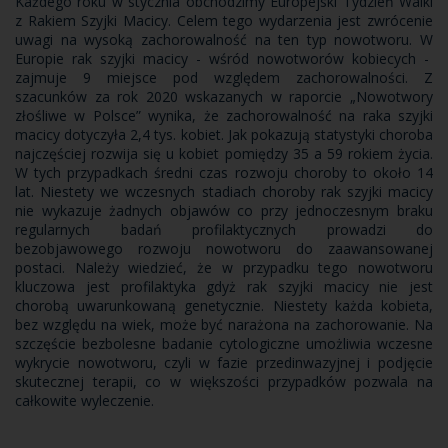
Każdego roku w stycznia obchodzimy Europejski Tydzień Walki
z Rakiem Szyjki Macicy. Celem tego wydarzenia jest zwrócenie
uwagi na wysoką zachorowalność na ten typ nowotworu. W
Europie rak szyjki macicy - wśród nowotworów kobiecych -
zajmuje 9 miejsce pod względem zachorowalności. Z
szacunków za rok 2020 wskazanych w raporcie „Nowotwory
złośliwe w Polsce” wynika, że zachorowalność na raka szyjki
macicy dotyczyła 2,4 tys. kobiet. Jak pokazują statystyki choroba
najczęściej rozwija się u kobiet pomiędzy 35 a 59 rokiem życia.
W tych przypadkach średni czas rozwoju choroby to około 14
lat. Niestety we wczesnych stadiach choroby rak szyjki macicy
nie wykazuje żadnych objawów co przy jednoczesnym braku
regularnych badań profilaktycznych prowadzi do
bezobjawowego rozwoju nowotworu do zaawansowanej
postaci. Należy wiedzieć, że w przypadku tego nowotworu
kluczowa jest profilaktyka gdyż rak szyjki macicy nie jest
chorobą uwarunkowaną genetycznie. Niestety każda kobieta,
bez względu na wiek, może być narażona na zachorowanie. Na
szczęście bezbolesne badanie cytologiczne umożliwia wczesne
wykrycie nowotworu, czyli w fazie przedinwazyjnej i podjęcie
skutecznej terapii, co w większości przypadków pozwala na
całkowite wyleczenie.