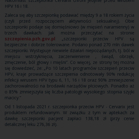
Natomiast szczepionka Cervarix chroni jedynie przed wirusem
HPV 16 i 18.
Zaleca się aby szczepionkę podawać między 9 a 18 rokiem życia
(czyli przed rozpoczęciem aktywności seksualnej). Obie
szczepionki podaje się domięśniowo (w mięsień naramienny) w
trzech dawkach. Jak można przeczytać na stronie
szczepienia.pzh.gov.pl
„szczepionki przeciw HPV są
bezpieczne i dobrze tolerowane. Podano ponad 270 mln dawek
szczepionki. Występuje niewiele działań niepożądanych, tj. ból w
miejscu wstrzyknięcia, zaczerwienienie , świąd, obrzęk,
zmęczenie, ból głowy i mięśni”. Co więcej, ze strony tej można
się dowiedzieć, że: „Po 10 latach programów szczepień przeciw
HPV, kraje prowadzące szczepienia odnotowały 90% redukcję
infekcji wirusem HPV typu 6, 11, 16 i 18 oraz 90% zmniejszenie
zachorowalności na brodawki narządów płciowych. Ponadto aż
o 85% zmniejszyła się liczba patologii wysokiego stopnia szyjki
macicy.”
Od 1 listopada 2021 r. szczepionka przeciw HPV - Cervarix jest
produktem refundowanym. W związku z tym w aptekach za
dawkę szczepionki pacjent zapłaci 138,18 zł (przy cenie
detalicznej leku 276,36 zł).