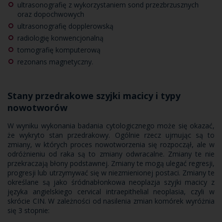
ultrasonografię z wykorzystaniem sond przezbrzusznych
oraz dopochwowych
ultrasonografię dopplerowską
radiologię konwencjonalną
tomografię komputerową
rezonans magnetyczny.
Stany przedrakowe szyjki macicy i typy
nowotworów
W wyniku wykonania badania cytologicznego może się okazać,
że wykryto stan przedrakowy. Ogólnie rzecz ujmując są to
zmiany, w których proces nowotworzenia się rozpoczął, ale w
odróżnieniu od raka są to zmiany odwracalne. Zmiany te nie
przekraczają błony podstawnej. Zmiany te mogą ulegać regresji,
progresji lub utrzymywać się w niezmienionej postaci. Zmiany te
określane są jako śródnabłonkowa neoplazja szyjki macicy z
języka angielskiego cervical intraepithelial neoplasia, czyli w
skrócie CIN. W zależności od nasilenia zmian komórek wyróżnia
się 3 stopnie: