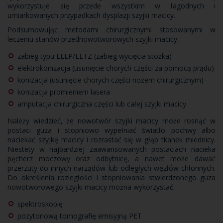
wykorzystuje się przede wszystkim w łagodnych i
umiarkowanych przypadkach dysplazji szyjki macicy.
Podsumowując metodami chirurgicznymi stosowanymi w
leczeniu stanów przednowotworowych szyjki macicy:
zabieg typu LEEP/LETZ (zabieg wycięcia stożka)
elektrokonizacja (usunięcie chorych części za pomocą prądu)
konizacja (usunięcie chorych części nożem chirurgicznym)
konizacja promieniem lasera
amputacja chirurgiczna części lub całej szyjki macicy.
Należy wiedzieć, że nowotwór szyjki macicy może rosnąć w
postaci guza i stopniowo wypełniać światło pochwy albo
naciekać szyjkę macicy i rozrastać się w głąb tkanek miednicy.
Niestety w najbardziej zaawansowanych postaciach nacieka
pęcherz moczowy oraz odbytnicę, a nawet może dawać
przerzuty do innych narządów lub odległych węzłów chłonnych.
Do określenia rozległości i stopniowania stwierdzonego guza
nowotworowego szyjki macicy można wykorzystać:
spektroskopię
pozytonową tomografię emisyjną PET