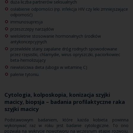
duża liczba partnerów seksualnych
osłabienie odporności (np. infekcja HIV czy leki zmniejszające
odporność)
immunosupresja
przeszczepy narządów
wieloletnie stosowanie hormonalnych środków
antykoncepcyjnych
przewlekłe stany zapalane dróg rodnych spowodowane
przez rzęsistki, chlamydie, wirus opryszczki, paciorkowiec
beta-hemolizujący
niewłaściwa dieta (uboga w witaminę C)
palenie tytoniu.
Cytologia, kolposkopia, konizacja szyjki
macicy, biopsja – badania profilaktyczne raka
szyjki macicy
Podstawowym badaniem, które każda kobieta powinna
wykonywać raz w roku jest badanie cytologiczne. To ono
pozwala na wykrycie nowotworu na wczesnym etapie rozwoju.