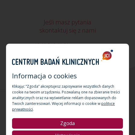
Jeśli masz pytania
skontaktuj się z nami
+48 12 340 24 02
cbk@jci.pl
+48 512 047 678
wskazówki dojazdu
Informacja o cookies
Klikając “Zgoda” akceptujesz zapisywanie wszystkich danych
cookie na twoim urządzeniu. Pozwalaną one na zbieranie treści
analitycznych oraz na wyświetlanie reklam dopasowanych do
Copyright by Centrum Badań Klinicznych JCI 2026 Kraków
Twoich zainteresowań. Więcej informacji o cookie w
polityce
Projektowanie stron www:
Triso.pl
prywatności
.
Zgoda