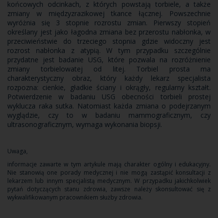
końcowych odcinkach, z których powstają torbiele, a także
zmiany w międzyzrazikowej tkance łącznej. Powszechnie
wyróżnia się 3 stopnie rozrostu zmian. Pierwszy stopień
określany jest jako łagodna zmiana bez przerostu nabłonka, w
przeciwieństwie do trzeciego stopnia gdzie widoczny jest
rozrost nabłonka z atypią. W tym przypadku szczególnie
przydatne jest badanie USG, które pozwala na rozróżnienie
zmiany torbielowatej od litej. Torbiel prosta ma
charakterystyczny obraz, który każdy lekarz specjalista
rozpozna: cienkie, gładkie ściany i okrągły, regularny kształt.
Potwierdzenie w badaniu USG obecności torbieli prostej
wyklucza raka sutka. Natomiast każda zmiana o podejrzanym
wyglądzie, czy to w badaniu mammograficznym, czy
ultrasonograficznym, wymaga wykonania biopsji.
Uwaga,
informacje zawarte w tym artykule mają charakter ogólny i edukacyjny.
Nie stanowią one porady medycznej i nie mogą zastąpić konsultacji z
lekarzem lub innym specjalistą medycznym. W przypadku jakichkolwiek
pytań dotyczących stanu zdrowia, zawsze należy skonsultować się z
wykwalifikowanym pracownikiem służby zdrowia.