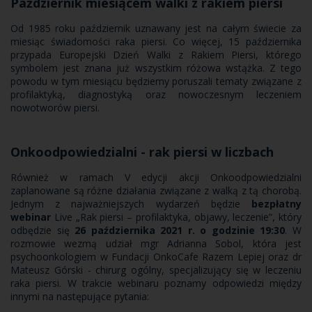
Październik miesiącem walki z rakiem piersi
Od 1985 roku październik uznawany jest na całym świecie za
miesiąc świadomości raka piersi. Co więcej, 15 października
przypada Europejski Dzień Walki z Rakiem Piersi, którego
symbolem jest znana już wszystkim różowa wstążka. Z tego
powodu w tym miesiącu będziemy poruszali tematy związane z
profilaktyką, diagnostyką oraz nowoczesnym leczeniem
nowotworów piersi.
Onkoodpowiedzialni - rak piersi w liczbach
Również w ramach V edycji akcji Onkoodpowiedzialni
zaplanowane są różne działania związane z walką z tą chorobą.
Jednym z najważniejszych wydarzeń będzie
bezpłatny
webinar
Live „Rak piersi – profilaktyka, objawy, leczenie”, który
odbędzie się
26 października 2021 r. o godzinie 19:30
. W
rozmowie wezmą udział mgr Adrianna Sobol, która jest
psychoonkologiem w Fundacji OnkoCafe Razem Lepiej oraz dr
Mateusz Górski - chirurg ogólny, specjalizujący się w leczeniu
raka piersi. W trakcie webinaru poznamy odpowiedzi między
innymi na następujące pytania: