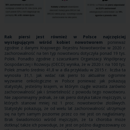
Rak piersi jest również w Polsce najczęściej
występującym wśród kobiet nowotworem
ponieważ
zgodnie z danymi Krajowego Rejestru Nowotworów w 2020 r.
zachorowalność na ten typ nowotworu dotyczyła ponad 19 tys.
Polek. Ponadto zgodnie z szacunkami Organizacji Współpracy
Gospodarczej i Rozwoju (OECD) wynika, że w 2020 r. na 100 tys.
Polek zmarło średnio 41,8 w a dla przykładu w 2015 r. liczba ta
wynosiła 31,1. Jak widać rak piersi to aktualnie ogromne
wyzwanie onkologiczne w Polsce ponieważ jak pokazują
statystyki, jesteśmy krajem, w którym ciągle wzrasta zarówno
zachorowalność jak i śmiertelność z powodu tego nowotworu.
Nie zapominajmy jednak, że rak piersi dotyka także mężczyzn, u
których stanowi mniej niż 1 proc. nowotworów złośliwych.
Statystyki pokazują, że od wielu lat zachorowalność utrzymuje
się na tym samym poziomie przez co nie jest on nagłaśniany.
Brak świadomości wśród mężczyzn, że ta choroba może
dotknąć także ich powoduje, że jest on późno diagnozowany co