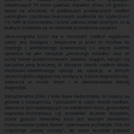
szkieletowych TK może ujawniać charakter zmian, ich granice i
wpływ na otoczenie. W publikacjach poświęconych rzadkim
patologiom czaszkowo-twarzowym podkreśla się użyteczność
TK i MRI w różnicowaniu i ocenie zakresu zmian kostnych, co w
praktyce przekłada się na właściwe prowadzenie pacjenta.
Ultrasonografia (USG) ma w chorobach rzadkich wyjątkowe
zalety: jest dostępna i bezpieczna (a przez to możliwa do
częstego i wielokrotnego powtarzania). Co więcej świetnie
sprawdza się jako narzędzie „pierwszego kontaktu” oraz do
oceny tkanek powierzchownych, stawów, ścięgien, naczyń czy
narządów jamy brzusznej. W obszarze chorób rzadkich układu
mięśniowo-szkieletowego opisuje się sytuacje, w których
ultrasonografia odgrywa rolę wiodącą w ścieżce diagnostycznej,
zwłaszcza w ocenie zmian i w ukierunkowaniu dalszej
diagnostyki.
Densytometria (DXA) z kolei bywa niedoceniana, bo kojarzy się
głównie z osteoporozą. Tymczasem w części chorób rzadkich,
zwłaszcza tych wpływających na metabolizm kości, gospodarkę
wapniowo-fosforanową czy przewlekłe leczenie sterydami,
ocena gęstości mineralnej kości jest ważnym elementem
monitorowania ryzyka złamań i planowania profilaktyki. DXA nie
rozpoznaje „nazwy choroby”, ale może wcześnie pokazać