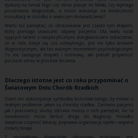
dyskusji na temat tego czy obraz pasuje do kliniki, czy wymaga
poszerzenia diagnostyki, a może wskazuje na konieczność
konsultacji w ośrodku o większym doświadczeniu?
Warto też pamiętać, że obrazowanie jest często tym etapem,
który pomaga unaocznić objawy pacjenta. Dla wielu osób
żyjących latami z niespecyficznymi dolegliwościami zobaczenie,
że w ciele dzieje się coś uchwytnego, jest nie tylko krokiem
diagnostycznym, ale też ważnym momentem psychologicznym.
To nie zastępuje empatii i rozmowy, ale potrafi przywrócić
poczucie sensu w procesie leczenia.
Dlaczego istotne jest co roku przypominać o
Światowym Dniu Chorób Rzadkich
Dzień ten wykorzystuje symbolikę końcówki lutego, by mówić o
realnym problemie jakim są choroby rzadkie. Zarówno pacjenci
jak i pracownicy służby zdrowia muszą o nich pamiętać, bo ta
świadomość może skrócić drogę do diagnozy. Ponadto
zwiększa czujność lekarzy, poprawia organizację opieki i wspiera
rozwój terapii.
Z perspektywy diagnostyki obrazowej przesłanie jest