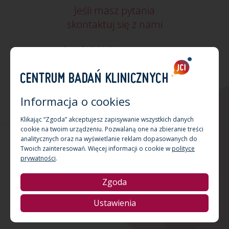
Jeśli masz pytania
skontaktuj się z nami
+48 12 340 24 02
cbk@jci.pl
+48 512 047 678
wskazówki dojazdu
Informacja o cookies
Klikając “Zgoda” akceptujesz zapisywanie wszystkich danych
cookie na twoim urządzeniu. Pozwalaną one na zbieranie treści
analitycznych oraz na wyświetlanie reklam dopasowanych do
Copyright by Centrum Badań Klinicznych JCI 2026 Kraków
Twoich zainteresowań. Więcej informacji o cookie w
polityce
Projektowanie stron www:
Triso.pl
prywatności
.
Zgoda
Ustawienia
Projekt współfinansowany ze środków
Europejskiego Funduszu Rozwoju Regionalnego