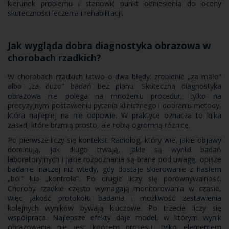
kierunek problemu i stanowić punkt odniesienia do oceny
skuteczności leczenia i rehabilitacji.
Jak wygląda dobra diagnostyka obrazowa w
chorobach rzadkich?
W chorobach rzadkich łatwo o dwa błędy: zrobienie „za mało”
albo „za dużo” badań bez planu. Skuteczna diagnostyka
obrazowa nie polega na mnożeniu procedur, tylko na
precyzyjnym postawieniu pytania klinicznego i dobraniu metody,
która najlepiej na nie odpowie. W praktyce oznacza to kilka
zasad, które brzmią prosto, ale robią ogromną różnicę.
Po pierwsze liczy się kontekst. Radiolog, który wie, jakie objawy
dominują, jak długo trwają, jakie są wyniki badań
laboratoryjnych i jakie rozpoznania są brane pod uwagę, opisze
badanie inaczej niż wtedy, gdy dostaje skierowanie z hasłem
„ból” lub „kontrola”. Po drugie liczy się porównywalność.
Choroby rzadkie często wymagają monitorowania w czasie,
więc jakość protokołu badania i możliwość zestawienia
kolejnych wyników bywają kluczowe. Po trzecie liczy się
współpraca. Najlepsze efekty daje model, w którym wynik
obrazowania nie jest końcem procesu, tylko elementem