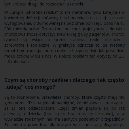
tym krótsza droga do rozpoznania i opieki”.
W Europie „choroba rzadka” to nie metafora, tylko kategoria o
konkretnej definicji: mówimy o schorzeniach o niskiej częstości
występowania, przyjmowanej na poziomie poniżej 5 osób na 10
000 mieszkańców. To ważne, bo choć pojedyncza jednostka
chorobowa może dotyczyć niewielkiej grupy pacjentów, chorób
rzadkich są tysiące, a łącznie stanowią realne obciążenie
zdrowotne i społeczne. W praktyce oznacza to, że niestety
temat tego rodzaju chorób dotknie bezpośrednio lub pośrednio
może dotkną wielu z nas. W Polsce problem ten dotyczy od 2,3
– 3 mln osób!
Czym są choroby rzadkie i dlaczego tak często
„udają” coś innego?
Są to różnorodne, przewlekłe choroby, które często mają tło
genetyczne. Trzeba jednak pamiętać, że nie zawsze znaczy to,
że są one odziedziczone. Część zmian pojawia się po raz
pierwszy u dziecka (tzw. są to tzw. mutacje de novo), a w
wywiadzie rodzinnym nie ma żadnych podobnych przypadków.
To jeden z powodów, dla których wczesne etapy diagnostyki