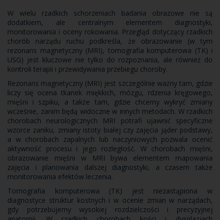
W wielu rzadkich schorzeniach badania obrazowe nie są
dodatkiem, ale centralnym elementem diagnostyki,
monitorowania i oceny rokowania. Przegląd dotyczący rzadkich
chorób narządu ruchu podkreśla, że obrazowanie (w tym
rezonans magnetyczny (MRI), tomografia komputerowa (TK) i
USG) jest kluczowe nie tylko do rozpoznania, ale również do
kontroli terapii i przewidywania przebiegu choroby.
Rezonans magnetyczny (MRI) jest szczególnie ważny tam, gdzie
liczy się ocena tkanek miękkich, mózgu, rdzenia kręgowego,
mięśni i szpiku, a także tam, gdzie chcemy wykryć zmiany
wcześnie, zanim będą widoczne w innych metodach. W rzadkich
chorobach neurologicznych MRI potrafi ujawnić specyficzne
wzorce zaniku, zmiany istoty białej czy zajęcia jąder podstawy,
a w chorobach zapalnych lub naczyniowych pozwala ocenić
aktywność procesu i jego rozległość. W chorobach mięśni,
obrazowanie mięśni w MRI bywa elementem mapowania
zajęcia i planowania dalszej diagnostyki, a czasem także
monitorowania efektów leczenia.
Tomografia komputerowa (TK) jest niezastąpiona w
diagnostyce struktur kostnych i w ocenie zmian w narządach,
gdy potrzebujemy wysokiej rozdzielczości i precyzyjnej
anatomii. W rzadkich chorobach kości i dysplazjach