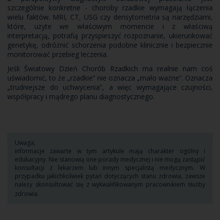
szczególnie konkretne - choroby rzadkie wymagają łączenia
wielu faktów. MRI, CT, USG czy densytometria są narzędziami,
które, użyte we właściwym momencie i z właściwą
interpretacją, potrafią przyspieszyć rozpoznanie, ukierunkować
genetykę, odróżnić schorzenia podobne klinicznie i bezpiecznie
monitorować przebieg leczenia.
Jeśli Światowy Dzień Chorób Rzadkich ma realnie nam coś
uświadomić, to że „rzadkie” nie oznacza „mało ważne”. Oznacza
„trudniejsze do uchwycenia”, a więc wymagające czujności,
współpracy i mądrego planu diagnostycznego.
Uwaga,
informacje zawarte w tym artykule mają charakter ogólny i
edukacyjny. Nie stanowią one porady medycznej i nie mogą zastąpić
konsultacji z lekarzem lub innym specjalistą medycznym. W
przypadku jakichkolwiek pytań dotyczących stanu zdrowia, zawsze
należy skonsultować się z wykwalifikowanym pracownikiem służby
zdrowia.