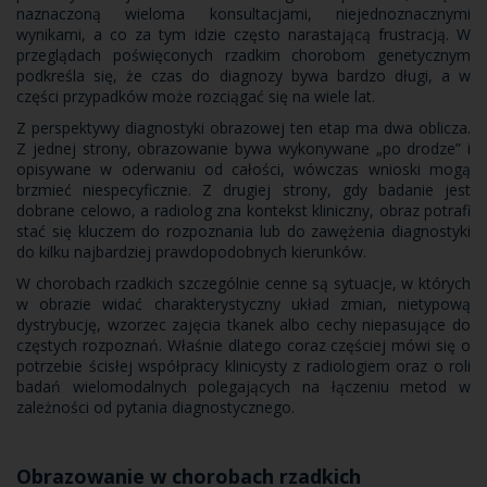
naznaczoną wieloma konsultacjami, niejednoznacznymi
wynikami, a co za tym idzie często narastającą frustracją. W
przeglądach poświęconych rzadkim chorobom genetycznym
podkreśla się, że czas do diagnozy bywa bardzo długi, a w
części przypadków może rozciągać się na wiele lat.
Z perspektywy diagnostyki obrazowej ten etap ma dwa oblicza.
Z jednej strony, obrazowanie bywa wykonywane „po drodze” i
opisywane w oderwaniu od całości, wówczas wnioski mogą
brzmieć niespecyficznie. Z drugiej strony, gdy badanie jest
dobrane celowo, a radiolog zna kontekst kliniczny, obraz potrafi
stać się kluczem do rozpoznania lub do zawężenia diagnostyki
do kilku najbardziej prawdopodobnych kierunków.
W chorobach rzadkich szczególnie cenne są sytuacje, w których
w obrazie widać charakterystyczny układ zmian, nietypową
dystrybucję, wzorzec zajęcia tkanek albo cechy niepasujące do
częstych rozpoznań. Właśnie dlatego coraz częściej mówi się o
potrzebie ścisłej współpracy klinicysty z radiologiem oraz o roli
badań wielomodalnych polegających na łączeniu metod w
zależności od pytania diagnostycznego.
Obrazowanie w chorobach rzadkich