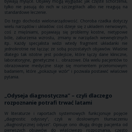
bywają mylące. Objawy mogą wyglądać jak częste schorzenia,
tylko nie pasują do nich w szczegółach albo nie reagują na
standardowe leczenie.
Do tego dochodzi wielonarządowość. Choroba rzadka dotyczy
wielu narządów i układów: coś dzieje się z układem nerwowym,
coś z mięśniami, pojawiają się problemy kostne, nietypowe
bóle, zaburzenia wzrostu, zmiany w narządach wewnętrznych
itp.. Każdy specjalista widzi wtedy fragment układanki nie
jednokrotnie nie łącząc ze sobą pozostałych objawów. Właśnie
dlatego tak istotne jest podejście, które łączy dane kliniczne,
laboratoryjne, genetyczne i… obrazowe. Dla wielu pacjentów to
obrazowanie medyczne staje się momentem przełomowym:
badaniem, które „pokazuje wzór” i pozwala postawić właściwe
pytania.
„Odyseja diagnostyczna” – czyli dlaczego
rozpoznanie potrafi trwać latami
W literaturze i raportach systemowych funkcjonuje pojęcie
„diagnostic odyssey”, czyli w dosłownym tłumaczeniu
„diagnostycznej odysei”. Opisuje ono długą drogę pacjenta od
pierwszych objawów do właściwego rozpoznania, często